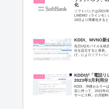
ニュース
化
ソフトバンクは2021年
LINEMO（ラインモ
18日より簡素化すると
KDDI、MVNO新会社
ニュース
先日UQモバイルを統合
社を設立すると発表。
げ」によりソフトバンクも
KDDIが「電話
ニュース
2023年3月利用
KDDI、沖縄セルラー
定に伴って、2022年
サービス料」の月額料金