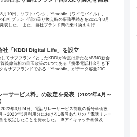
8月10日、ソフトバンク、Y!mobile（ワイモバイル）、
）の自社ブランド間の乗り換え時の事務手続きを2021年8月
発表した。 また、自社ブランド間の乗り換えを行...
「KDDI Digital Life」を設立
してサブブランドとしたKDDIが今度は新たなMVNO新会
 菅義偉首相の目玉政策の1つである「携帯電話料金引き下
サブブランドである「Y!mobile」がデータ容量20G...
リレーサービス料」の改定を発表（2022年4月～
分）
は2022年3月24日、電話リレーサービス制度の番号単価改
4月～2023年3月利用分における1番号あたりの「電話リレー
を改定したことを発表した。 ※アイキャッチ画像及...