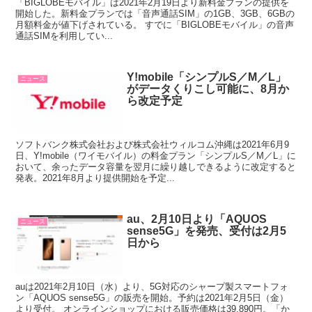
「BIGLOBEモバイル」は2021年2月19日より新料金プランの提供を
開始した。新料金プランでは「音声通話SIM」の1GB、3GB、6GBの
月額料金が値下げされている。 すでに「BIGLOBEモバイル」の音声
通話SIMを利用してい...
Y!mobile「シンプルS／M／L」
ニュース
がデータくりこし可能に、8月か
ら改定予定
ソフトバンク株式会社および株式会社ウィルコム沖縄は2021年6月9
日、Y!mobile（ワイモバイル）の料金プラン「シンプルS／M／L」に
おいて、余ったデータ容量を翌月に繰り越しできるように改定すると
発表。2021年8月より提供開始を予定...
au、2月10日より「AQUOS
ニュース
sense5G」を発売、受付は2月5
日から
auは2021年2月10日（水）より、5G対応のシャープ製スマートフォ
ン「AQUOS sense5G」の販売を開始。予約は2021年2月5日（金）
より受付。 オンラインショップにおける販売価格は39,890円。「か