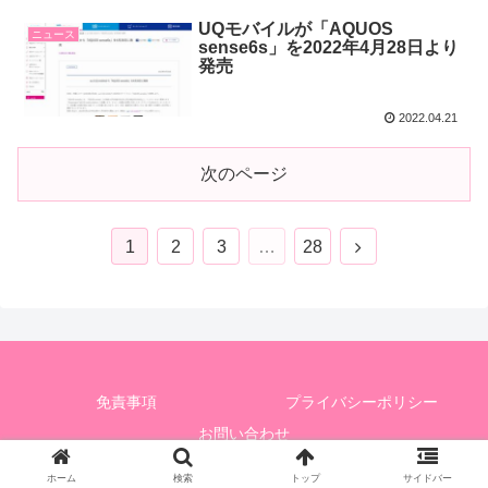
UQモバイルが「AQUOS
ニュース
sense6s」を2022年4月28日より
発売
2022.04.21
次のページ
1
2
3
…
28
免責事項
プライバシーポリシー
お問い合わせ
© 2020 UQモバイルユーザーだぞ！.
ホーム
検索
トップ
サイドバー