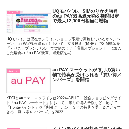
UQモバイル、SIMのりかえ特典
ニュース
のau PAY残高還元額を期間限定
で最大12,000円相当に増額
UQモバイルは現在オンラインショップ限定で実施しているキャンペ
ーン「au PAY残高還元」において、乗り換え（MNP）でSIM単体を
「くりこしプランL +5G」で契約のうえ「増量オプションⅡ」に加入
した場合の「au PAY残高」還元額を期...
au PAY マーケットが毎月の買い
ニュース
物で特典が受けられる「買い得メ
ンバーズ」を開始
KDDIとauコマース＆ライフは2022年6月1日、総合ショッピングサイ
ト「au PAY マーケット」において、毎月の購入金額などに応じて
「Pontaポイント」や「割引クーポン」などの特典を受けることがで
きる「買い得メンバーズ」を2022...
イオンモバイルが料金プランを全