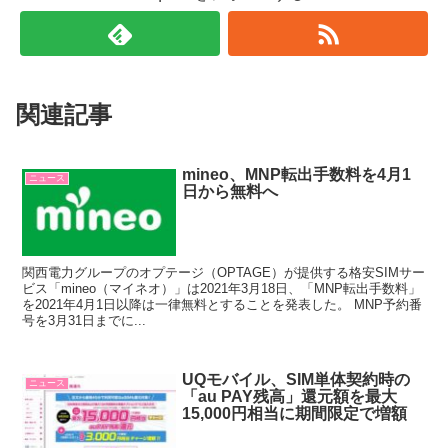
関連記事
mineo、MNP転出手数料を4月1
ニュース
日から無料へ
関西電力グループのオプテージ（OPTAGE）が提供する格安SIMサー
ビス「mineo（マイネオ）」は2021年3月18日、「MNP転出手数料」
を2021年4月1日以降は一律無料とすることを発表した。 MNP予約番
号を3月31日までに...
UQモバイル、SIM単体契約時の
ニュース
「au PAY残高」還元額を最大
15,000円相当に期間限定で増額