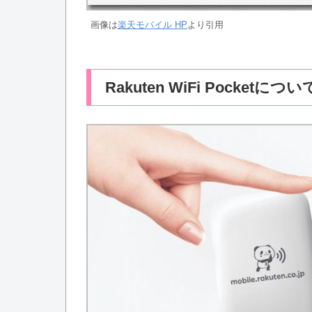
画像は
楽天モバイル HP
より引用
Rakuten WiFi Pocketについ