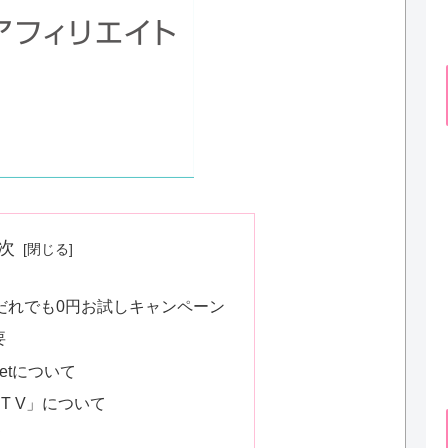
次
Pocketだれでも0円お試しキャンペーン
要
ocketについて
IMIT V」について
て