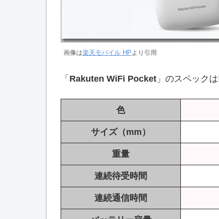
画像は
楽天モバイル HP
より引用
「
Rakuten WiFi Pocket
」のスペックは
色
サイズ（mm）
重量
連続待受時間
連続通信時間