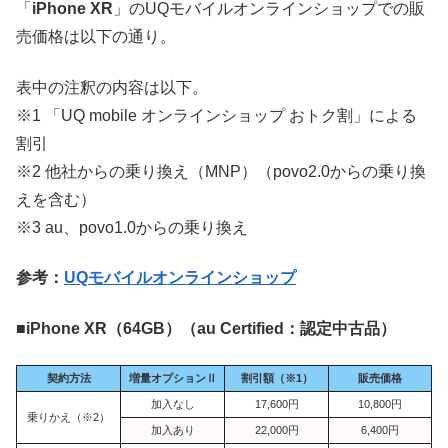
「
iPhone XR
」のUQモバイルオンラインショップでの販
売価格は以下の通り。
表中の注釈の内容は以下。
※1 「UQ mobile オンラインショップ おトク割」による
割引
※2 他社からの乗り換え（MNP）（povo2.0からの乗り換
えを含む）
※3 au、povo1.0からの乗り換え
参考：
UQモバイルオンラインショップ
■
iPhone XR（64GB）（au Certified：認定中古品）
契約方法
増量オプションⅡ
割引額（※1）
販売価格
加入なし
17,600円
10,800円
乗りかえ（※2）
加入あり
22,000円
6,400円