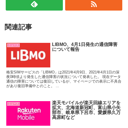
関連記事
LIBMO、4月1日発生の通信障害
ニュース
について報告
格安SIMサービスの「LIBMO」は2021年4月9日、2021年4月1日の深
夜0時頃より発生した通信障害の状況について発表した。 現在データ
通信の障害については復旧しているが、マイページでの表示に不具合
があり復旧準備中とのこと。 ...
楽天モバイルが楽天回線エリアを
ニュース
拡大、北海道新冠町、富山県小矢
部市、岐阜県下呂市、愛媛県久万
高原町など