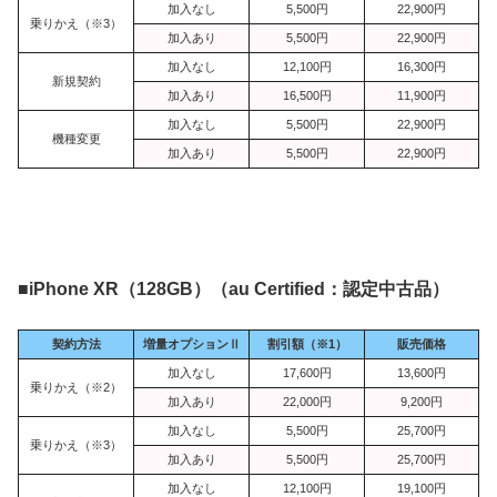
加入なし
5,500円
22,900円
乗りかえ（※3）
加入あり
5,500円
22,900円
加入なし
12,100円
16,300円
新規契約
加入あり
16,500円
11,900円
加入なし
5,500円
22,900円
機種変更
加入あり
5,500円
22,900円
■
iPhone XR（128GB）（au Certified：認定中古品）
契約方法
増量オプションⅡ
割引額（※1）
販売価格
加入なし
17,600円
13,600円
乗りかえ（※2）
加入あり
22,000円
9,200円
加入なし
5,500円
25,700円
乗りかえ（※3）
加入あり
5,500円
25,700円
加入なし
12,100円
19,100円