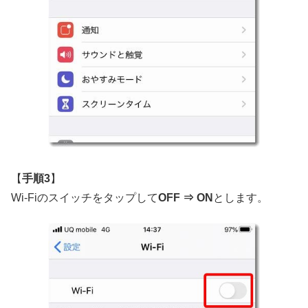
【
手順3
】
Wi-Fiのスイッチをタップして
OFF ⇒ ON
とします。