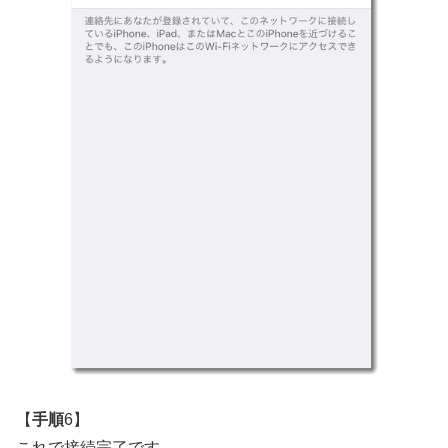
【
手順
6】
これで接続完了です。