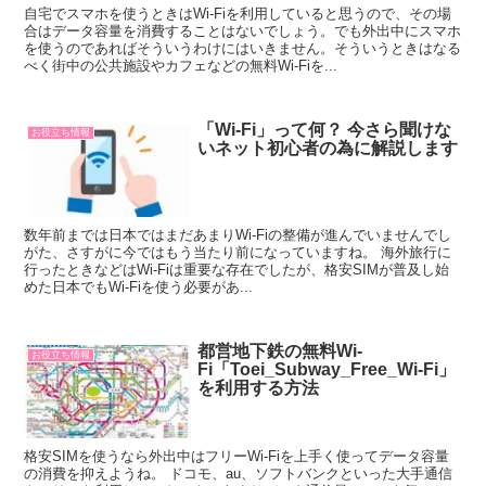
自宅でスマホを使うときはWi-Fiを利用していると思うので、その場
合はデータ容量を消費することはないでしょう。でも外出中にスマホ
を使うのであればそういうわけにはいきません。そういうときはなる
べく街中の公共施設やカフェなどの無料Wi-Fiを...
「Wi-Fi」って何？ 今さら聞けな
お役立ち情報
いネット初心者の為に解説します
数年前までは日本ではまだあまりWi-Fiの整備が進んでいませんでし
がた、さすがに今ではもう当たり前になっていますね。 海外旅行に
行ったときなどはWi-Fiは重要な存在でしたが、格安SIMが普及し始
めた日本でもWi-Fiを使う必要があ...
都営地下鉄の無料Wi-
お役立ち情報
Fi「Toei_Subway_Free_Wi-Fi」
を利用する方法
格安SIMを使うなら外出中はフリーWi-Fiを上手く使ってデータ容量
の消費を抑えようね。 ドコモ、au、ソフトバンクといった大手通信