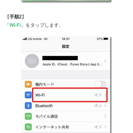
【
手順2
】
「
Wi-Fi
」をタップします。