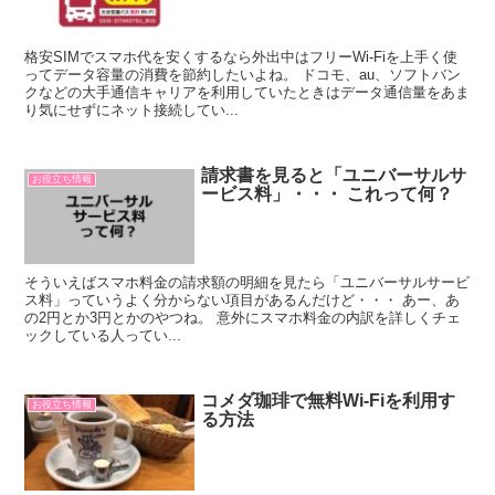
格安SIMでスマホ代を安くするなら外出中はフリーWi-Fiを上手く使
ってデータ容量の消費を節約したいよね。 ドコモ、au、ソフトバン
クなどの大手通信キャリアを利用していたときはデータ通信量をあま
り気にせずにネット接続してい...
請求書を見ると「ユニバーサルサ
お役立ち情報
ービス料」・・・ これって何？
そういえばスマホ料金の請求額の明細を見たら「ユニバーサルサービ
ス料」っていうよく分からない項目があるんだけど・・・ あー、あ
の2円とか3円とかのやつね。 意外にスマホ料金の内訳を詳しくチェ
ックしている人ってい...
コメダ珈琲で無料Wi-Fiを利用す
お役立ち情報
る方法