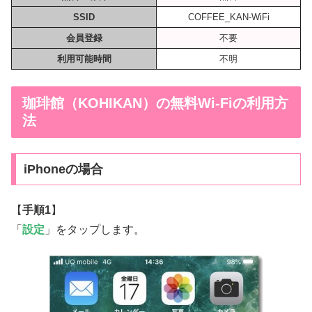
SSID
COFFEE_KAN-WiFi
会員登録
不要
利用可能時間
不明
珈琲館（KOHIKAN）の無料Wi-Fiの利用方
法
iPhoneの場合
【
手順1
】
「
設定
」をタップします。