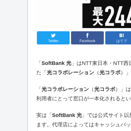
Twitter
Facebook
はてブ
「
SoftBank 光
」はNTT東日本・NTT
た「
光コラボレーション
（
光コラボ
）」
「
光コラボレーション
（
光コラボ
）」は
利用者にとって窓口が一本化されるとい
実は「
SoftBank 光
」では公式サイト以
ます。代理店によってはキャッシュバッ