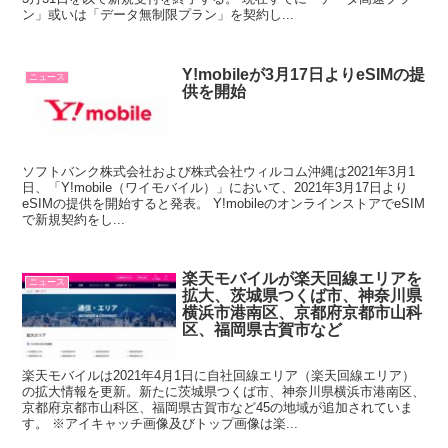
ン」或いは「データ無制限プラン」を契約し...
Y!mobileが3月17日よりeSIMの提
ニュース
供を開始
ソフトバンク株式会社および株式会社ウィルコム沖縄は2021年3月1
日、「Y!mobile（ワイモバイル）」において、2021年3月17日より
eSIMの提供を開始すると発表。 Y!mobileのオンラインストアでeSIM
で新規契約をし...
楽天モバイルが楽天回線エリアを
ニュース
拡大、茨城県つくば市、神奈川県
横浜市港南区、京都府京都市山科
区、福岡県古賀市など
楽天モバイルは2021年4月1日に自社回線エリア（楽天回線エリア）
の拡大情報を更新。新たに茨城県つくば市、神奈川県横浜市港南区、
京都府京都市山科区、福岡県古賀市など45の地域が追加されていま
す。 ※アイキャッチ画像及びトップ画像は楽...