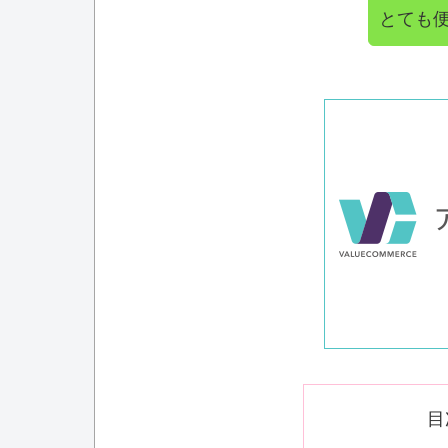
とても
目