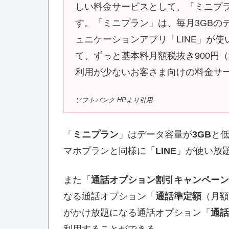
しい料金サービスとして、「ミニプラン
す。「ミニプラン」は、毎月3GBの
ュニケーションアプリ「LINE」が使
て、ずっと基本料月額税抜き900円
利用が少ないお客さま向けの料金サ
ソフトバンク HPより引用
「
ミニプラン
」はデータ容量が
3GB
と
マホプランと同様に「
LINE
」が使い放
また「
通話オプション割引キャンペーン
なる通話オプション「
通話準定額
（月額
がかけ放題になる通話オプション「
通話
利用することができる。