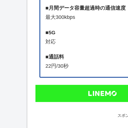
■
月間データ容量超過時の通信速度
最大300kbps
■
5G
対応
■
通話料
22円/30秒
スポ