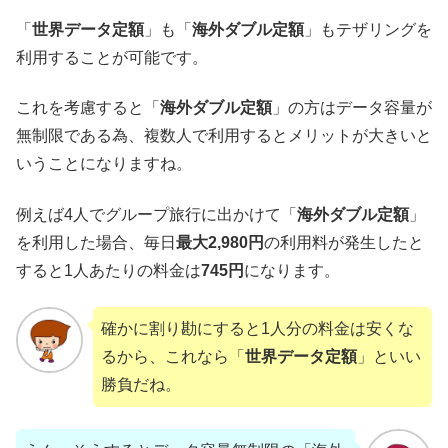
「
世界データ定額
」も「
海外ダブル定額
」もテザリングを
利用することが可能です。
これを考慮すると「
海外ダブル定額
」の方はデータ容量が
無制限である為、複数人で利用するとメリットが大きいと
いうことになりますね。
例えば4人でグループ旅行に出かけて「
海外ダブル定額
」
を利用した場合、毎日
最大2,980円
の利用料が発生したと
すると1人あたりの料金は
745円
になります。
確かに割り勘にすると1人分の料金は安くな
るから、これなら「
世界データ定額
」といい
勝負だね。